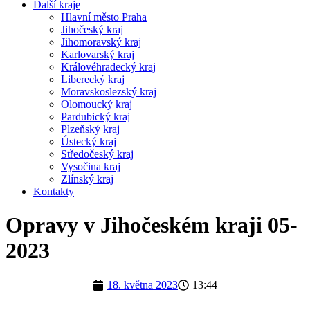
Další kraje
Hlavní město Praha
Jihočeský kraj
Jihomoravský kraj
Karlovarský kraj
Královéhradecký kraj
Liberecký kraj
Moravskoslezský kraj
Olomoucký kraj
Pardubický kraj
Plzeňský kraj
Ústecký kraj
Středočeský kraj
Vysočina kraj
Zlínský kraj
Kontakty
Opravy v Jihočeském kraji 05-
2023
18. května 2023
13:44