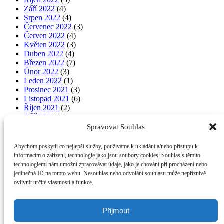
Září 2022
(4)
Srpen 2022
(4)
Červenec 2022
(3)
Červen 2022
(4)
Květen 2022
(3)
Duben 2022
(4)
Březen 2022
(7)
Únor 2022
(3)
Leden 2022
(1)
Prosinec 2021
(3)
Listopad 2021
(6)
Říjen 2021
(2)
Září 2021
(3)
Srpen 2021
(3)
Spravovat Souhlas
Červenec 2021
(6)
Červen 2021
(6)
Abychom poskytli co nejlepší služby, používáme k ukládání a/nebo přístupu k
Květen 2021
(3)
informacím o zařízení, technologie jako jsou soubory cookies. Souhlas s těmito
Duben 2021
(4)
technologiemi nám umožní zpracovávat údaje, jako je chování při procházení nebo
Březen 2021
(6)
jedinečná ID na tomto webu. Nesouhlas nebo odvolání souhlasu může nepříznivě
Únor 2021
(3)
ovlivnit určité vlastnosti a funkce.
Leden 2021
(6)
Obsah těchto stránek je chráněn autorským zákonem. Přepis, šíření
Přijmout
nebo další zpřístupňování tohoto obsahu či jeho části veřejnosti, a to
jakýmkoliv způsobem, je bez předchozího souhlasu Ředitelství