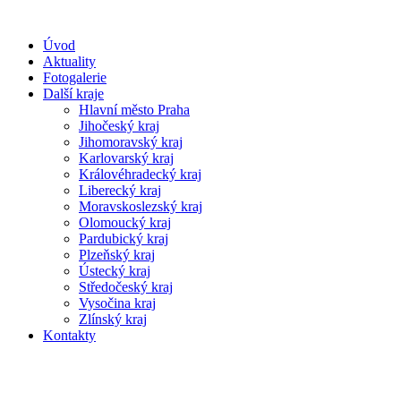
Úvod
Aktuality
Fotogalerie
Další kraje
Hlavní město Praha
Jihočeský kraj
Jihomoravský kraj
Karlovarský kraj
Královéhradecký kraj
Liberecký kraj
Moravskoslezský kraj
Olomoucký kraj
Pardubický kraj
Plzeňský kraj
Ústecký kraj
Středočeský kraj
Vysočina kraj
Zlínský kraj
Kontakty