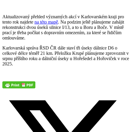
Aktualizovaný přehled významých akcí v Karlovarském kraji pro
tento rok najdete
na této mapě
. Na podzim ještě plánujeme zahájit
rekonstrukci dvou úseků silnice I/13, a to u Boru a Boče. V místě
prací je třeba počítat s dopravním omezením, za které se řidičům
omlouváme.
Karlovarská správa ŘSD ČR dále staví tři úseky dálnice D6 o
celkové délce téměř 21 km. Přeložku Krupé plánujeme zprovoznit v
srpnu příštího roku a dálniční úseky u Hořešedel a Hořoviček v roce
2025.