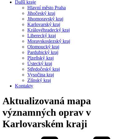
Další kraje
Hlavní město Praha
Jihočeský kraj
Jihomoravský kraj
Karlovarský kraj
Královéhradecký kraj
Liberecký kraj
Moravskoslezský kraj
Olomoucký kraj
Pardubický kraj
Plzeňský kraj
Ústecký kraj
Středočeský kraj
Vysočina kraj
Zlínský kraj
Kontakty
Aktualizovaná mapa
významných oprav v
Karlovarském kraji