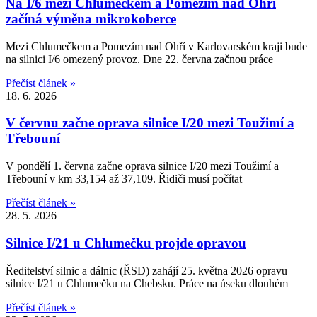
Na I/6 mezi Chlumečkem a Pomezím nad Ohří
začíná výměna mikrokoberce
Mezi Chlumečkem a Pomezím nad Ohří v Karlovarském kraji bude
na silnici I/6 omezený provoz. Dne 22. června začnou práce
Přečíst článek »
18. 6. 2026
V červnu začne oprava silnice I/20 mezi Toužimí a
Třebouní
V pondělí 1. června začne oprava silnice I/20 mezi Toužimí a
Třebouní v km 33,154 až 37,109. Řidiči musí počítat
Přečíst článek »
28. 5. 2026
Silnice I/21 u Chlumečku projde opravou
Ředitelství silnic a dálnic (ŘSD) zahájí 25. května 2026 opravu
silnice I/21 u Chlumečku na Chebsku. Práce na úseku dlouhém
Přečíst článek »