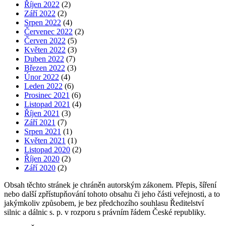
Říjen 2022
(2)
Září 2022
(2)
Srpen 2022
(4)
Červenec 2022
(2)
Červen 2022
(5)
Květen 2022
(3)
Duben 2022
(7)
Březen 2022
(3)
Únor 2022
(4)
Leden 2022
(6)
Prosinec 2021
(6)
Listopad 2021
(4)
Říjen 2021
(3)
Září 2021
(7)
Srpen 2021
(1)
Květen 2021
(1)
Listopad 2020
(2)
Říjen 2020
(2)
Září 2020
(2)
Obsah těchto stránek je chráněn autorským zákonem. Přepis, šíření
nebo další zpřístupňování tohoto obsahu či jeho části veřejnosti, a to
jakýmkoliv způsobem, je bez předchozího souhlasu Ředitelství
silnic a dálnic s. p. v rozporu s právním řádem České republiky.