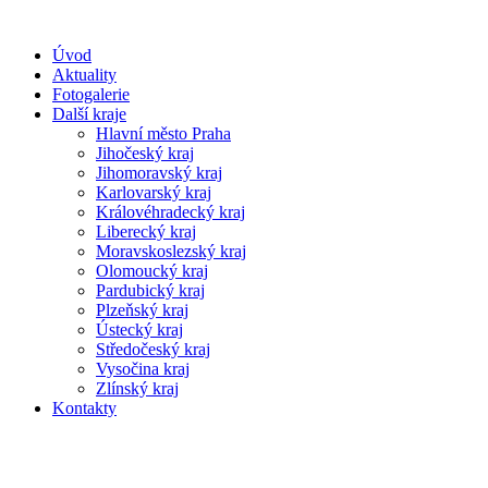
Úvod
Aktuality
Fotogalerie
Další kraje
Hlavní město Praha
Jihočeský kraj
Jihomoravský kraj
Karlovarský kraj
Královéhradecký kraj
Liberecký kraj
Moravskoslezský kraj
Olomoucký kraj
Pardubický kraj
Plzeňský kraj
Ústecký kraj
Středočeský kraj
Vysočina kraj
Zlínský kraj
Kontakty