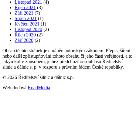
Listopad 2021
(4)
Říjen 2021
(3)
Září 2021
(7)
Srpen 2021
(1)
Květen 2021
(1)
Listopad 2020
(2)
Říjen 2020
(2)
Září 2020
(2)
Obsah těchto stránek je chráněn autorským zákonem. Přepis, šíření
nebo další zpřístupňování tohoto obsahu či jeho části veřejnosti, a to
jakýmkoliv způsobem, je bez předchozího souhlasu Ředitelství
silnic a dálnic s. p. v rozporu s právním řádem České republiky.
©
2026
Ředitelství silnic a dálnic s.p.
Web dodává
RoadMedia