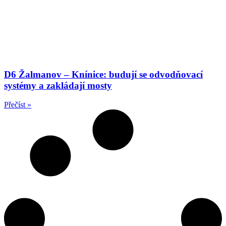
D6 Žalmanov – Knínice: budují se odvodňovací
systémy a zakládají mosty
Přečíst »