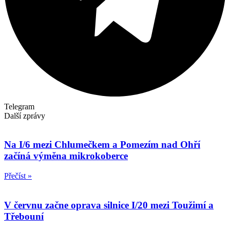
Telegram
Další zprávy
Na I/6 mezi Chlumečkem a Pomezím nad Ohří
začíná výměna mikrokoberce
Přečíst »
V červnu začne oprava silnice I/20 mezi Toužimí a
Třebouní