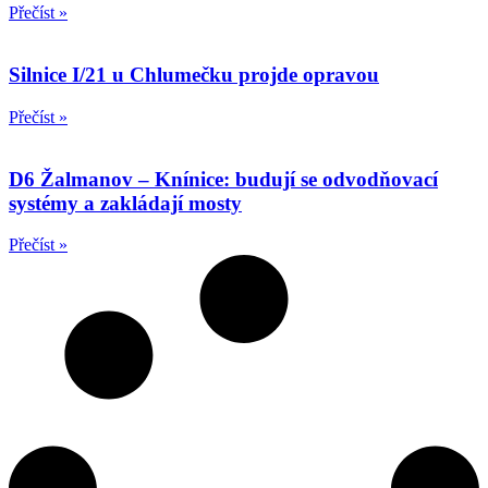
Přečíst »
Silnice I/21 u Chlumečku projde opravou
Přečíst »
D6 Žalmanov – Knínice: budují se odvodňovací
systémy a zakládají mosty
Přečíst »