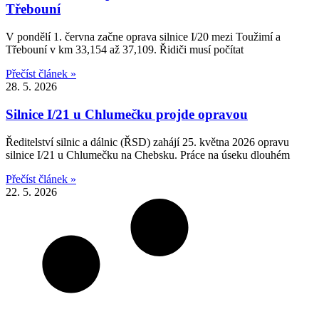
Třebouní
V pondělí 1. června začne oprava silnice I/20 mezi Toužimí a
Třebouní v km 33,154 až 37,109. Řidiči musí počítat
Přečíst článek »
28. 5. 2026
Silnice I/21 u Chlumečku projde opravou
Ředitelství silnic a dálnic (ŘSD) zahájí 25. května 2026 opravu
silnice I/21 u Chlumečku na Chebsku. Práce na úseku dlouhém
Přečíst článek »
22. 5. 2026