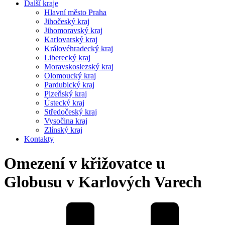
Další kraje
Hlavní město Praha
Jihočeský kraj
Jihomoravský kraj
Karlovarský kraj
Královéhradecký kraj
Liberecký kraj
Moravskoslezský kraj
Olomoucký kraj
Pardubický kraj
Plzeňský kraj
Ústecký kraj
Středočeský kraj
Vysočina kraj
Zlínský kraj
Kontakty
Omezení v křižovatce u
Globusu v Karlových Varech