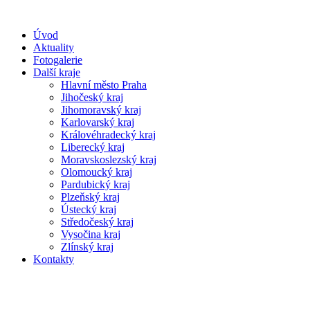
Úvod
Aktuality
Fotogalerie
Další kraje
Hlavní město Praha
Jihočeský kraj
Jihomoravský kraj
Karlovarský kraj
Královéhradecký kraj
Liberecký kraj
Moravskoslezský kraj
Olomoucký kraj
Pardubický kraj
Plzeňský kraj
Ústecký kraj
Středočeský kraj
Vysočina kraj
Zlínský kraj
Kontakty