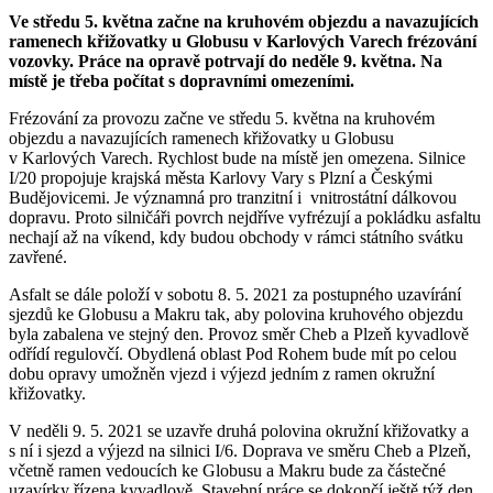
Ve středu 5. května začne na kruhovém objezdu a navazujících
ramenech křižovatky u Globusu v Karlových Varech frézování
vozovky. Práce na opravě potrvají do neděle 9. května. Na
místě je třeba počítat s dopravními omezeními.
Frézování za provozu začne ve středu 5. května na kruhovém
objezdu a navazujících ramenech křižovatky u Globusu
v Karlových Varech. Rychlost bude na místě jen omezena. Silnice
I/20 propojuje krajská města Karlovy Vary s Plzní a Českými
Budějovicemi. Je významná pro tranzitní i vnitrostátní dálkovou
dopravu. Proto silničáři povrch nejdříve vyfrézují a pokládku asfaltu
nechají až na víkend, kdy budou obchody v rámci státního svátku
zavřené.
Asfalt se dále položí v sobotu 8. 5. 2021 za postupného uzavírání
sjezdů ke Globusu a Makru tak, aby polovina kruhového objezdu
byla zabalena ve stejný den. Provoz směr Cheb a Plzeň kyvadlově
odřídí regulovčí. Obydlená oblast Pod Rohem bude mít po celou
dobu opravy umožněn vjezd i výjezd jedním z ramen okružní
křižovatky.
V neděli 9. 5. 2021 se uzavře druhá polovina okružní křižovatky a
s ní i sjezd a výjezd na silnici I/6. Doprava ve směru Cheb a Plzeň,
včetně ramen vedoucích ke Globusu a Makru bude za částečné
uzavírky řízena kyvadlově. Stavební práce se dokončí ještě týž den,