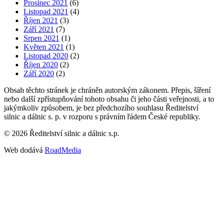
Prosinec 2021
(6)
Listopad 2021
(4)
Říjen 2021
(3)
Září 2021
(7)
Srpen 2021
(1)
Květen 2021
(1)
Listopad 2020
(2)
Říjen 2020
(2)
Září 2020
(2)
Obsah těchto stránek je chráněn autorským zákonem. Přepis, šíření
nebo další zpřístupňování tohoto obsahu či jeho části veřejnosti, a to
jakýmkoliv způsobem, je bez předchozího souhlasu Ředitelství
silnic a dálnic s. p. v rozporu s právním řádem České republiky.
©
2026
Ředitelství silnic a dálnic s.p.
Web dodává
RoadMedia