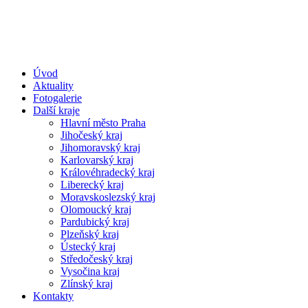
Úvod
Aktuality
Fotogalerie
Další kraje
Hlavní město Praha
Jihočeský kraj
Jihomoravský kraj
Karlovarský kraj
Královéhradecký kraj
Liberecký kraj
Moravskoslezský kraj
Olomoucký kraj
Pardubický kraj
Plzeňský kraj
Ústecký kraj
Středočeský kraj
Vysočina kraj
Zlínský kraj
Kontakty