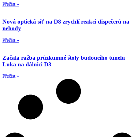
Přečíst »
Nová optická síť na D8 zrychlí reakci dispečerů na
nehody
Přečíst »
Začala ražba průzkumné štoly budoucího tunelu
Luka na dálnici D3
Přečíst »