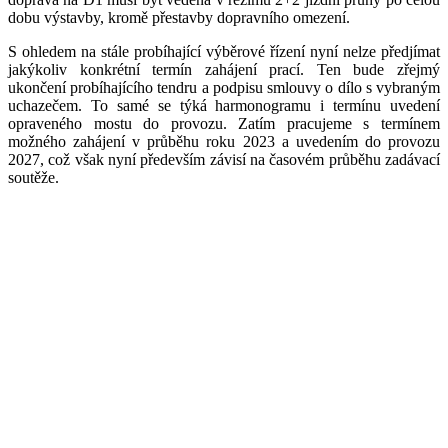
dobu výstavby, kromě přestavby dopravního omezení.
S ohledem na stále probíhající výběrové řízení nyní nelze předjímat
jakýkoliv konkrétní termín zahájení prací. Ten bude zřejmý
ukončení probíhajícího tendru a podpisu smlouvy o dílo s vybraným
uchazečem. To samé se týká harmonogramu i termínu uvedení
opraveného mostu do provozu. Zatím pracujeme s termínem
možného zahájení v průběhu roku 2023 a uvedením do provozu
2027, což však nyní především závisí na časovém průběhu zadávací
soutěže.