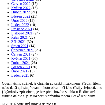
Červen 2022
(17)
Květen 2022
(15)
Duben 2022
(21)
Březen 2022
(21)
Únor 2022
(12)
Leden 2022
(10)
Prosinec 2021
(14)
Listopad 2021
(24)
Říjen 2021
(22)
Září 2021
(30)
Srpen 2021
(14)
Červenec 2021
(23)
Červen 2021
(24)
Květen 2021
(20)
Duben 2021
(26)
Březen 2021
(20)
Únor 2021
(15)
Leden 2021
(6)
Obsah těchto stránek je chráněn autorským zákonem. Přepis, šíření
nebo další zpřístupňování tohoto obsahu či jeho části veřejnosti, a to
jakýmkoliv způsobem, je bez předchozího souhlasu Ředitelství
silnic a dálnic s. p. v rozporu s právním řádem České republiky.
©
2026
Ředitelství silnic a dálnic s.p.