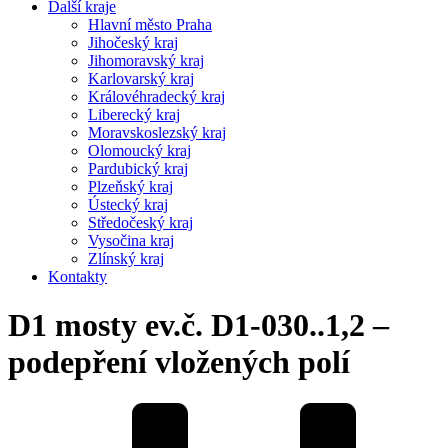
Další kraje
Hlavní město Praha
Jihočeský kraj
Jihomoravský kraj
Karlovarský kraj
Královéhradecký kraj
Liberecký kraj
Moravskoslezský kraj
Olomoucký kraj
Pardubický kraj
Plzeňský kraj
Ústecký kraj
Středočeský kraj
Vysočina kraj
Zlínský kraj
Kontakty
D1 mosty ev.č. D1-030..1,2 –
podepření vložených polí