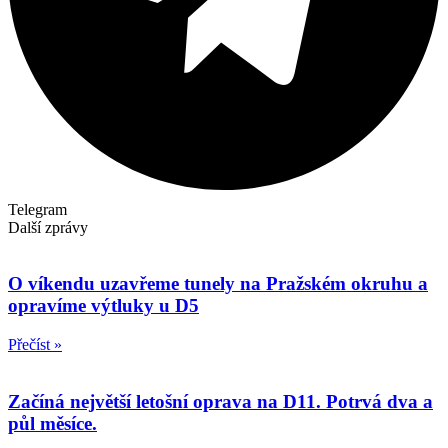
Telegram
Další zprávy
O víkendu uzavřeme tunely na Pražském okruhu a
opravíme výtluky u D5
Přečíst »
Začíná největší letošní oprava na D11. Potrvá dva a
půl měsíce.