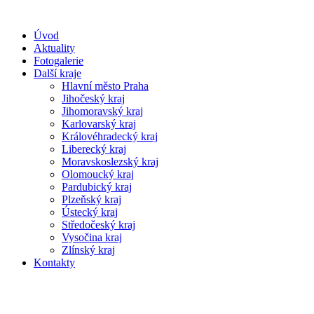
Úvod
Aktuality
Fotogalerie
Další kraje
Hlavní město Praha
Jihočeský kraj
Jihomoravský kraj
Karlovarský kraj
Královéhradecký kraj
Liberecký kraj
Moravskoslezský kraj
Olomoucký kraj
Pardubický kraj
Plzeňský kraj
Ústecký kraj
Středočeský kraj
Vysočina kraj
Zlínský kraj
Kontakty