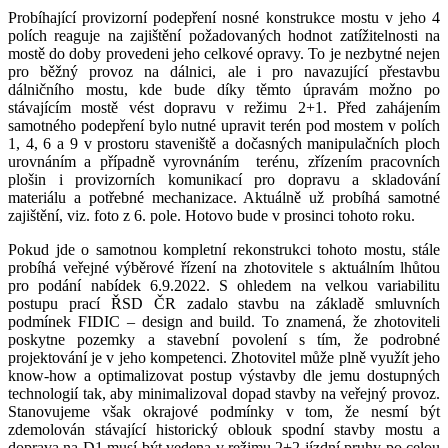
Probíhající provizorní podepření nosné konstrukce mostu v jeho 4
polích reaguje na zajištění požadovaných hodnot zatížitelnosti na
mostě do doby provedeni jeho celkové opravy. To je nezbytné nejen
pro běžný provoz na dálnici, ale i pro navazující přestavbu
dálničního mostu, kde bude díky těmto úpravám možno po
stávajícím mostě vést dopravu v režimu 2+1. Před zahájením
samotného podepření bylo nutné upravit terén pod mostem v polích
1, 4, 6 a 9 v prostoru staveniště a dočasných manipulačních ploch
urovnáním a případně vyrovnáním terénu, zřízením pracovních
plošin i provizorních komunikací pro dopravu a skladování
materiálu a potřebné mechanizace. Aktuálně už probíhá samotné
zajištění, viz. foto z 6. pole. Hotovo bude v prosinci tohoto roku.
Pokud jde o samotnou kompletní rekonstrukci tohoto mostu, stále
probíhá veřejné výběrové řízení na zhotovitele s aktuálním lhůtou
pro podání nabídek 6.9.2022. S ohledem na velkou variabilitu
postupu prací ŘSD ČR zadalo stavbu na základě smluvních
podmínek FIDIC – design and build. To znamená, že zhotoviteli
poskytne pozemky a stavební povolení s tím, že podrobné
projektování je v jeho kompetenci. Zhotovitel může plně využít jeho
know-how a optimalizovat postup výstavby dle jemu dostupných
technologií tak, aby minimalizoval dopad stavby na veřejný provoz.
Stanovujeme však okrajové podmínky v tom, že nesmí být
zdemolován stávající historický oblouk spodní stavby mostu a
doprava na D1 musí být vedena v režimu 2+2 jízdní pruhy po celou