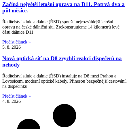
Začíná největší letošní oprava na D11. Potrvá dva a
půl měsíce.
Ředitelství silnic a dálnic (ŘSD) spouští nejrozsáhlejší letošní
opravu na české dálniční síti. Zrekonstruujeme 14 kilometrů levé
části dálnice D11
Přečíst článek »
5. 8. 2026
Nová optická síť na D8 zrychlí reakci dispečerů na
nehody
Ředitelství silnic a dálnic (ŘSD) instaluje na D8 mezi Prahou a
Lovosicemi moderní optické kabely. Přinesou bezpečnější cestování,
na dispečinku
Přečíst článek »
4. 8. 2026