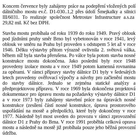
Koncem července byly zahájeny práce na podepření vložených polí
dálničního mostu ev.č. D1-030..1,2 přes údolí Šmejkalky a silnici
III/6031. To realizuje společnost Metrostav Infrastructure a.s.za
29,82 mil. Kč bez DPH.
Stavba mostu probíhala od roku 1939 do roku 1949. Pravý oblouk
pod jízdními pruhy směr Brno byl vybetonován v roce 1941, levý
oblouk ve směru na Prahu byl proveden s odstupem 5 let až v roce
1946. Délku výstavby přitom výrazně ovlivnila 2. světová válka,
během níž byla stavba přerušena. Po válce byla potom stavba nosné
konstrukce mostu dokončena. Jako poslední byly roce 1948
provedeny izolace mostu a v roce 1949 potom kamenná rovnanina
za opěrami. V rámci přípravy stavby dálnice D1 byly v šedesátých
letech provedeny ověřovací výpočty a návrhy pro začlenění mostu
do stavby dálnice. Jednalo se zejména statické analýzy a
předprojektovou přípravu. V roce 1969 byla dokončena projektová
dokumentace pro úpravu mostu na požadavky výstavby dálnice D1
a v roce 1973 byly zahájeny stavební práce na úpravách nosné
konstrukce (zesílení částí nosné konstrukce, úprava prostorového
uspořádání na mostě a předpolích), které byly dokončeny v roce
1977. Následně byl most uveden do provozu v rámci zprovoznění
dálnice D1 z Prahy do Brna. V roce 1991 proběhla celková oprava
mostu a následně na mostě již probíhala pouze jeho běžná provozní
údržba.