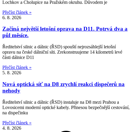
Lochkov a Cholupice na Pražském okruhu. Důvodem je
Přečíst článek »
6. 8. 2026
Začíná největší letošní oprava na D11. Potrvá dva a
půl měsíce.
Ředitelství silnic a dálnic (ŘSD) spouští nejrozsáhlejší letošní
opravu na české dálniční síti. Zrekonstruujeme 14 kilometrů levé
části dálnice D11
Přečíst článek »
5. 8. 2026
Nová optická síť na D8 zrychlí reakci dispečerů na
nehody
Ředitelství silnic a dálnic (ŘSD) instaluje na D8 mezi Prahou a
Lovosicemi moderní optické kabely. Přinesou bezpečnější cestování,
na dispečinku
Přečíst článek »
4. 8. 2026