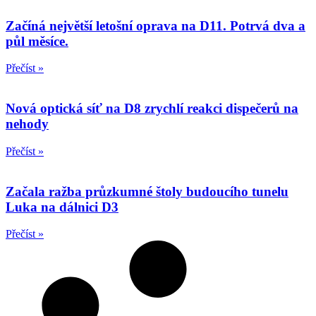
Začíná největší letošní oprava na D11. Potrvá dva a
půl měsíce.
Přečíst »
Nová optická síť na D8 zrychlí reakci dispečerů na
nehody
Přečíst »
Začala ražba průzkumné štoly budoucího tunelu
Luka na dálnici D3
Přečíst »