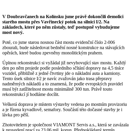
V Doubravčanech na Kolínsku jsme právě dokončili demolici
starého mostu přes Vavřinecký potok na silnici I/2. Na
základech, které po něm zůstaly, teď postupně vybudujeme
most nový.
Poté, co jsme starou nosnou část mostu evidenční číslo 2-006
zbourali, bude následovat bednění nosné konstrukce na stávajících
opěrách, které budou zpevněny monolitickým prahem.
Úplnou rekonstrukci si vyžádal již nevyhovující stav mostu. Každý
den po něm projede podle posledního sčítání dopravy na 4,5 tisíce
vozidel, přibližně z jedné čtvrtiny jde o nákladní auta a kamiony.
Tento úsek silnice I/2 je navíc zvažován jako trasa přepravy
nadměrných nákladů a to znamená, že podle evropských pravidel
musí být zatížitelnost mostu minimálně 300 tun. Právě touto
rekonstrukcí jí hodláme docílit.
Veškerá doprava je místem výstavby vedena po mostním provizoriu
a je řízena kyvadlově, semafory. Součástí této dočasné stavby je i
lávka pro pěší.
Zhotovitelem je společnost VIAMONT Servis a.s., která se zavázala
k provedení prací za 23,06 mil. korun. Předpokládaný termín