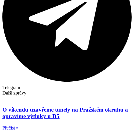
Telegram
Další zprávy
O víkendu uzavřeme tunely na Pražském okruhu a
opravíme výtluky u D5
Přečíst »