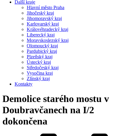
Další kraje
Hlavní město Praha
Jihočeský kraj
Jihomoravský kraj
Karlovarský kraj
Královéhradecký kraj
Liberecký kraj
Moravskoslezský kraj
Olomoucký kraj
Pardubický kraj
Plzeňský kraj
Ústecký kraj
Středočeský kraj
Vysočina kraj
Zlínský kraj
Kontakty
Demolice starého mostu v
Doubravčanech na I/2
dokončena