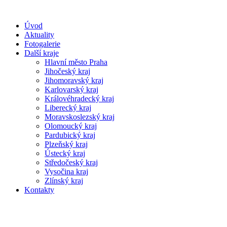
Úvod
Aktuality
Fotogalerie
Další kraje
Hlavní město Praha
Jihočeský kraj
Jihomoravský kraj
Karlovarský kraj
Královéhradecký kraj
Liberecký kraj
Moravskoslezský kraj
Olomoucký kraj
Pardubický kraj
Plzeňský kraj
Ústecký kraj
Středočeský kraj
Vysočina kraj
Zlínský kraj
Kontakty