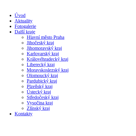
Úvod
Aktuality
Fotogalerie
Další kraje
Hlavní město Praha
Jihočeský kraj
Jihomoravský kraj
Karlovarský kraj
Královéhradecký kraj
Liberecký kraj
Moravskoslezský kraj
Olomoucký kraj
Pardubický kraj
Plzeňský kraj
Ústecký kraj
Středočeský kraj
Vysočina kraj
Zlínský kraj
Kontakty