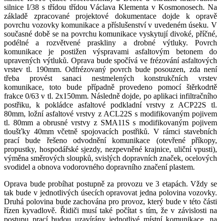
silnice I/38 s třídou třídou Václava Klementa v Kosmonosech. Na
základě zpracované projektové dokumentace dojde k opravě
povrchu vozovky komunikace a příslušenství v uvedeném úseku. V
současné době se na povrchu komunikace vyskytují divoké, příčné,
podélné a rozvětvené praskliny a drobné výtluky. Povrch
komunikace je postižen výspravami asfaltovým betonem do
upravených výtluků. Oprava bude spočívá ve frézování asfaltových
vrstev tl. 190mm. Odfrézovaný povrch bude posouzen, zda není
třeba provést sanaci nestmelených konstrukčních vrstev
komunikace, toto bude případně provedeno pomocí štěrkodrtě
frakce 0/63 v tl. 2x150mm. Následně dojde, po aplikaci infiltračního
postřiku, k pokládce asfaltové podkladní vrstvy z ACP22S tl.
80mm, ložní asfaltové vrstvy z ACL22S s modifikovaným pojivem
tl. 80mm a obrusné vrstvy z SMA11S s modifikovaným pojivem
tloušťky 40mm včetně spojovacích postřiků. V rámci stavebních
prací bude řešeno odvodnění komunikace (otevřené příkopy,
propustky, hospodářské sjezdy, nezpevněné krajnice, uliční vpusti),
výměna směrových sloupků, svislých dopravních značek, ocelových
svodidel a obnova vodorovného dopravního značení plastem.
Oprava bude probíhat postupně za provozu ve 3 etapách. Vždy se
tak bude v jednotlivých úsecích opravovat jedna polovina vozovky.
Druhá polovina bude zachována pro provoz, který bude v této části
řízen kyvadlově. Řidiči musí také počítat s tím, že v závislosti na
postupu prací budou uzavírány jednotlivé místní komunikace, na