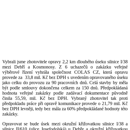
Vybrali jsme zhotovitele opravy 2,2 km dlouhého úseku silnice I/38
mezi Debří a Kosmonosy. Z 6 uchazečů o zakázku veřejné
výběrové řízení vyhrála společnost COLAS CZ, která opravu
provede za 33,8 mil. Kč bez DPH s uvedením opravovaného úseku
jako celku do provozu za 90 pracovních dnů. Celá stavby by měla
být podle smlouvy dokončena celkem za 150 dnů. Předpokládaná
hodnota veřejné zakázky podle zadávací dokumentace původně
činila 55,59, mil. Kč bez DPH. Vybraný zhotovitel tak proti
předpokladu práce při opravě komunikace provede o 21,79 mil. Kč
bez DPH levněji, tedy bez mála za 60% předpokládané hodnoty této
zakázky.
Opravovat se bude úsek mezi okružní křižovatkou silnice I/38 a
silnice II/610 (ulice Josefodolská) u Debře a okružní křižovatkou