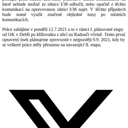
které nebude možné ze silnice I/38 odbočit, nebo opačně z těchto
komunikací na opravovanou silnici I/38 najet. V těchto případech
bude nutné využít značené objízdné trasy po místních
komunikacích.
Práce zahájíme v pondělí 12.7.2021 a to v rámci I. plánované etapy
od OK v Debři po křižovatku s ulicí na Radouči včetně. Tento první
opravený úsek plánujeme zprovoznit v nejpozději 9.9. 2021, kdy by
se veškeré práce měly přesunou na navazující II. etapu.