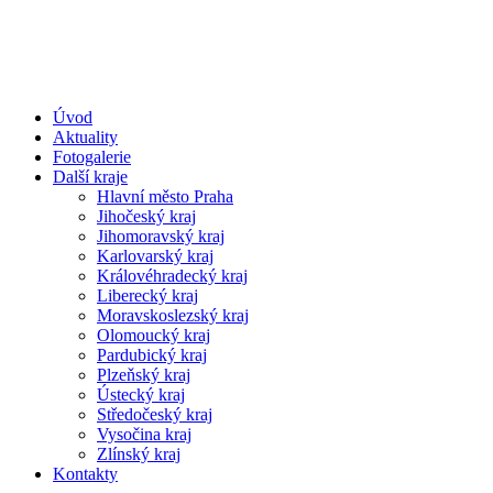
Úvod
Aktuality
Fotogalerie
Další kraje
Hlavní město Praha
Jihočeský kraj
Jihomoravský kraj
Karlovarský kraj
Královéhradecký kraj
Liberecký kraj
Moravskoslezský kraj
Olomoucký kraj
Pardubický kraj
Plzeňský kraj
Ústecký kraj
Středočeský kraj
Vysočina kraj
Zlínský kraj
Kontakty