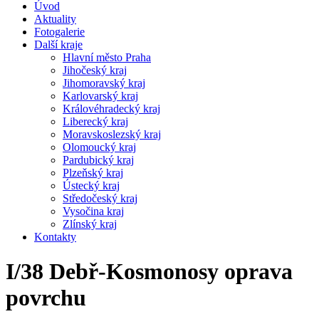
Úvod
Aktuality
Fotogalerie
Další kraje
Hlavní město Praha
Jihočeský kraj
Jihomoravský kraj
Karlovarský kraj
Královéhradecký kraj
Liberecký kraj
Moravskoslezský kraj
Olomoucký kraj
Pardubický kraj
Plzeňský kraj
Ústecký kraj
Středočeský kraj
Vysočina kraj
Zlínský kraj
Kontakty
I/38 Debř-Kosmonosy oprava
povrchu