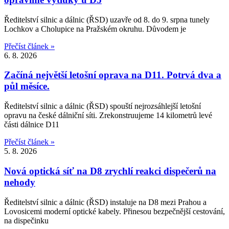
Ředitelství silnic a dálnic (ŘSD) uzavře od 8. do 9. srpna tunely
Lochkov a Cholupice na Pražském okruhu. Důvodem je
Přečíst článek »
6. 8. 2026
Začíná největší letošní oprava na D11. Potrvá dva a
půl měsíce.
Ředitelství silnic a dálnic (ŘSD) spouští nejrozsáhlejší letošní
opravu na české dálniční síti. Zrekonstruujeme 14 kilometrů levé
části dálnice D11
Přečíst článek »
5. 8. 2026
Nová optická síť na D8 zrychlí reakci dispečerů na
nehody
Ředitelství silnic a dálnic (ŘSD) instaluje na D8 mezi Prahou a
Lovosicemi moderní optické kabely. Přinesou bezpečnější cestování,
na dispečinku