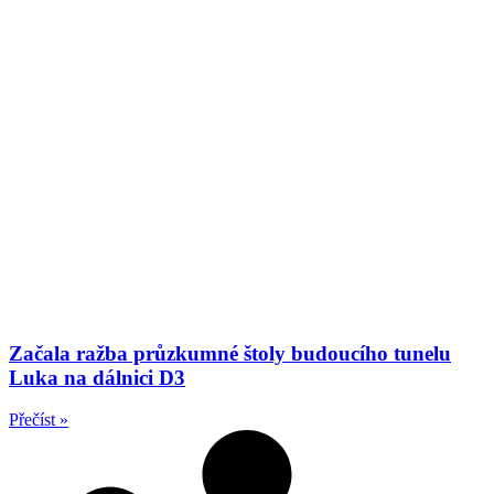
Začala ražba průzkumné štoly budoucího tunelu
Luka na dálnici D3
Přečíst »