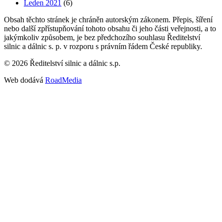
Leden 2021
(6)
Obsah těchto stránek je chráněn autorským zákonem. Přepis, šíření
nebo další zpřístupňování tohoto obsahu či jeho části veřejnosti, a to
jakýmkoliv způsobem, je bez předchozího souhlasu Ředitelství
silnic a dálnic s. p. v rozporu s právním řádem České republiky.
©
2026
Ředitelství silnic a dálnic s.p.
Web dodává
RoadMedia