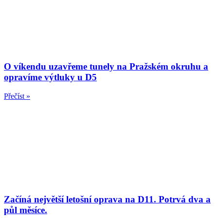
O víkendu uzavřeme tunely na Pražském okruhu a
opravíme výtluky u D5
Přečíst »
Začíná největší letošní oprava na D11. Potrvá dva a
půl měsíce.