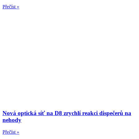
Přečíst »
Nová optická síť na D8 zrychlí reakci dispečerů na
nehody
Přečíst »