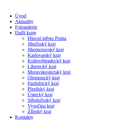
Úvod
Aktuality
Fotogalerie
Další kraje
Hlavní město Praha
Jihočeský kraj
Jihomoravský kraj
Karlovarský kraj
Královéhradecký kraj
Liberecký kraj
Moravskoslezský kraj
Olomoucký kraj
Pardubický kraj
Plzeňský kraj
Ústecký kraj
Středočeský kraj
Vysočina kraj
Zlínský kraj
Kontakty