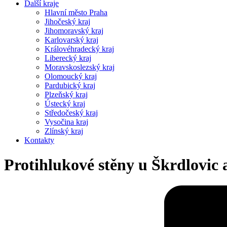
Další kraje
Hlavní město Praha
Jihočeský kraj
Jihomoravský kraj
Karlovarský kraj
Královéhradecký kraj
Liberecký kraj
Moravskoslezský kraj
Olomoucký kraj
Pardubický kraj
Plzeňský kraj
Ústecký kraj
Středočeský kraj
Vysočina kraj
Zlínský kraj
Kontakty
Protihlukové stěny u Škrdlovic 