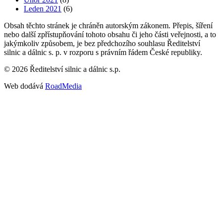
Leden 2021
(6)
Obsah těchto stránek je chráněn autorským zákonem. Přepis, šíření
nebo další zpřístupňování tohoto obsahu či jeho části veřejnosti, a to
jakýmkoliv způsobem, je bez předchozího souhlasu Ředitelství
silnic a dálnic s. p. v rozporu s právním řádem České republiky.
©
2026
Ředitelství silnic a dálnic s.p.
Web dodává
RoadMedia