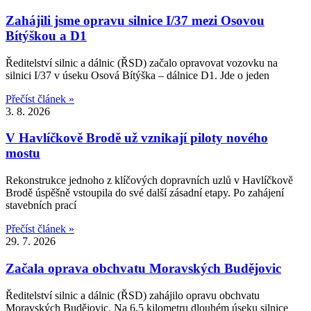
Zahájili jsme opravu silnice I/37 mezi Osovou
Bítýškou a D1
Ředitelství silnic a dálnic (ŘSD) začalo opravovat vozovku na
silnici I/37 v úseku Osová Bítýška – dálnice D1. Jde o jeden
Přečíst článek »
3. 8. 2026
V Havlíčkově Brodě už vznikají piloty nového
mostu
Rekonstrukce jednoho z klíčových dopravních uzlů v Havlíčkově
Brodě úspěšně vstoupila do své další zásadní etapy. Po zahájení
stavebních prací
Přečíst článek »
29. 7. 2026
Začala oprava obchvatu Moravských Budějovic
Ředitelství silnic a dálnic (ŘSD) zahájilo opravu obchvatu
Moravských Budějovic. Na 6,5 kilometru dlouhém úseku silnice