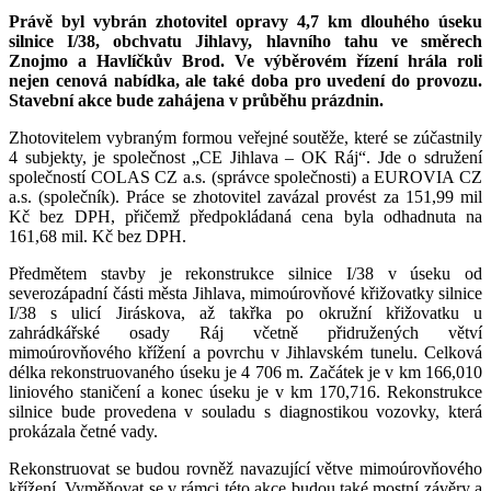
Právě byl vybrán zhotovitel opravy 4,7 km dlouhého úseku
silnice I/38, obchvatu Jihlavy, hlavního tahu ve směrech
Znojmo a Havlíčkův Brod. Ve výběrovém řízení hrála roli
nejen cenová nabídka, ale také doba pro uvedení do provozu.
Stavební akce bude zahájena v průběhu prázdnin.
Zhotovitelem vybraným formou veřejné soutěže, které se zúčastnily
4 subjekty, je společnost „CE Jihlava – OK Ráj“. Jde o sdružení
společností COLAS CZ a.s. (správce společnosti) a EUROVIA CZ
a.s. (společník). Práce se zhotovitel zavázal provést za 151,99 mil
Kč bez DPH, přičemž předpokládaná cena byla odhadnuta na
161,68 mil. Kč bez DPH.
Předmětem stavby je rekonstrukce silnice I/38 v úseku od
severozápadní části města Jihlava, mimoúrovňové křižovatky silnice
I/38 s ulicí Jiráskova, až takřka po okružní křižovatku u
zahrádkářské osady Ráj včetně přidružených větví
mimoúrovňového křížení a povrchu v Jihlavském tunelu. Celková
délka rekonstruovaného úseku je 4 706 m. Začátek je v km 166,010
liniového staničení a konec úseku je v km 170,716. Rekonstrukce
silnice bude provedena v souladu s diagnostikou vozovky, která
prokázala četné vady.
Rekonstruovat se budou rovněž navazující větve mimoúrovňového
křížení. Vyměňovat se v rámci této akce budou také mostní závěry a