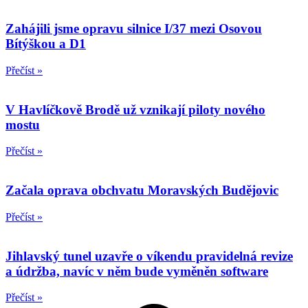
Zahájili jsme opravu silnice I/37 mezi Osovou
Bítýškou a D1
Přečíst »
V Havlíčkově Brodě už vznikají piloty nového
mostu
Přečíst »
Začala oprava obchvatu Moravských Budějovic
Přečíst »
Jihlavský tunel uzavře o víkendu pravidelná revize
a údržba, navíc v něm bude vyměněn software
Přečíst »