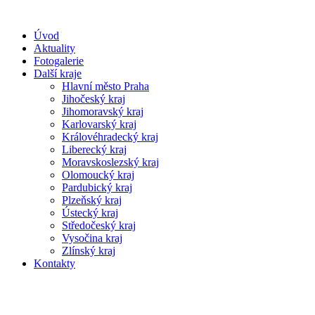
Úvod
Aktuality
Fotogalerie
Další kraje
Hlavní město Praha
Jihočeský kraj
Jihomoravský kraj
Karlovarský kraj
Královéhradecký kraj
Liberecký kraj
Moravskoslezský kraj
Olomoucký kraj
Pardubický kraj
Plzeňský kraj
Ústecký kraj
Středočeský kraj
Vysočina kraj
Zlínský kraj
Kontakty