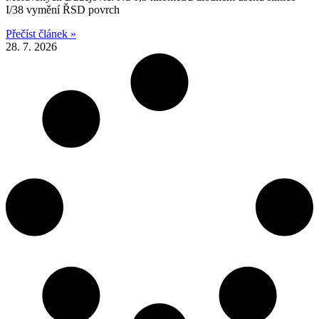
I/38 vymění ŘSD povrch
Přečíst článek »
28. 7. 2026