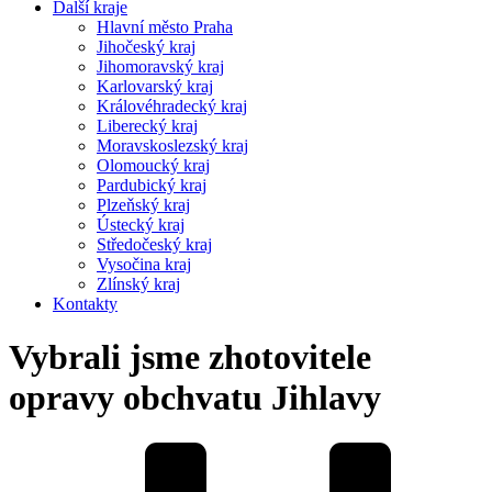
Další kraje
Hlavní město Praha
Jihočeský kraj
Jihomoravský kraj
Karlovarský kraj
Královéhradecký kraj
Liberecký kraj
Moravskoslezský kraj
Olomoucký kraj
Pardubický kraj
Plzeňský kraj
Ústecký kraj
Středočeský kraj
Vysočina kraj
Zlínský kraj
Kontakty
Vybrali jsme zhotovitele
opravy obchvatu Jihlavy