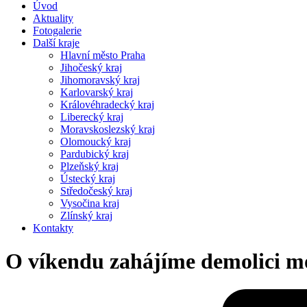
Úvod
Aktuality
Fotogalerie
Další kraje
Hlavní město Praha
Jihočeský kraj
Jihomoravský kraj
Karlovarský kraj
Královéhradecký kraj
Liberecký kraj
Moravskoslezský kraj
Olomoucký kraj
Pardubický kraj
Plzeňský kraj
Ústecký kraj
Středočeský kraj
Vysočina kraj
Zlínský kraj
Kontakty
O víkendu zahájíme demolici mo