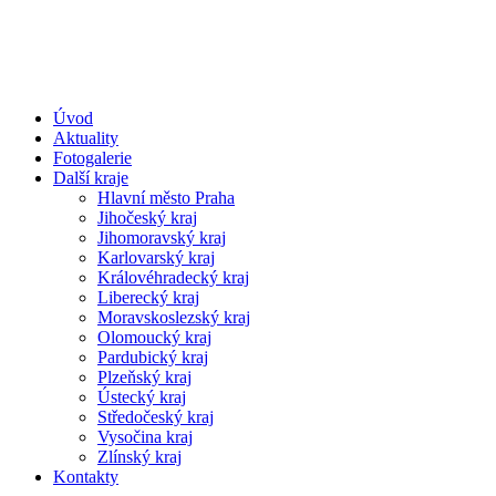
Úvod
Aktuality
Fotogalerie
Další kraje
Hlavní město Praha
Jihočeský kraj
Jihomoravský kraj
Karlovarský kraj
Královéhradecký kraj
Liberecký kraj
Moravskoslezský kraj
Olomoucký kraj
Pardubický kraj
Plzeňský kraj
Ústecký kraj
Středočeský kraj
Vysočina kraj
Zlínský kraj
Kontakty