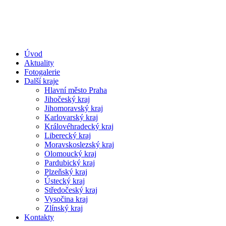
Úvod
Aktuality
Fotogalerie
Další kraje
Hlavní město Praha
Jihočeský kraj
Jihomoravský kraj
Karlovarský kraj
Královéhradecký kraj
Liberecký kraj
Moravskoslezský kraj
Olomoucký kraj
Pardubický kraj
Plzeňský kraj
Ústecký kraj
Středočeský kraj
Vysočina kraj
Zlínský kraj
Kontakty