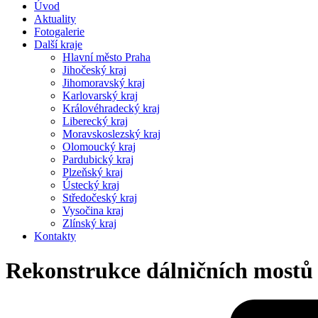
Úvod
Aktuality
Fotogalerie
Další kraje
Hlavní město Praha
Jihočeský kraj
Jihomoravský kraj
Karlovarský kraj
Královéhradecký kraj
Liberecký kraj
Moravskoslezský kraj
Olomoucký kraj
Pardubický kraj
Plzeňský kraj
Ústecký kraj
Středočeský kraj
Vysočina kraj
Zlínský kraj
Kontakty
Rekonstrukce dálničních mostů 