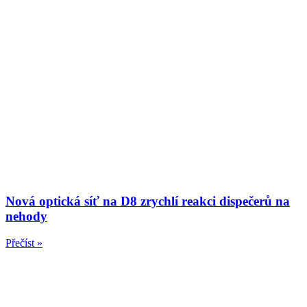
Nová optická síť na D8 zrychlí reakci dispečerů na
nehody
Přečíst »