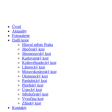
Úvod
Aktuality
Fotogalerie
Další kraje
Hlavní město Praha
Jihočeský kraj
Jihomoravský kraj
Karlovarský kraj
Královéhradecký kraj
Liberecký kraj
Moravskoslezský kraj
Olomoucký kraj
Pardubický kraj
Plzeňský kraj
Ústecký kraj
Středočeský kraj
Vysočina kraj
Zlínský kraj
Kontakty