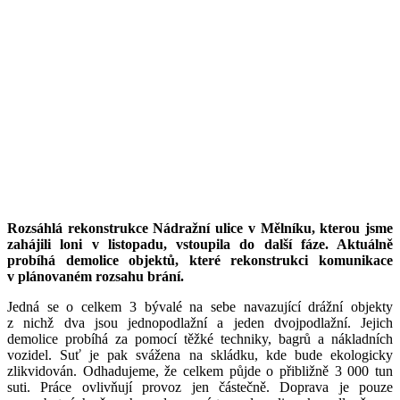
Rozsáhlá rekonstrukce Nádražní ulice v Mělníku, kterou jsme
zahájili loni v listopadu, vstoupila do další fáze. Aktuálně
probíhá demolice objektů, které rekonstrukci komunikace
v plánovaném rozsahu brání.
Jedná se o celkem 3 bývalé na sebe navazující drážní objekty
z nichž dva jsou jednopodlažní a jeden dvojpodlažní. Jejich
demolice probíhá za pomocí těžké techniky, bagrů a nákladních
vozidel. Suť je pak svážena na skládku, kde bude ekologicky
zlikvidován. Odhadujeme, že celkem půjde o přibližně 3 000 tun
suti. Práce ovlivňují provoz jen částečně. Doprava je pouze