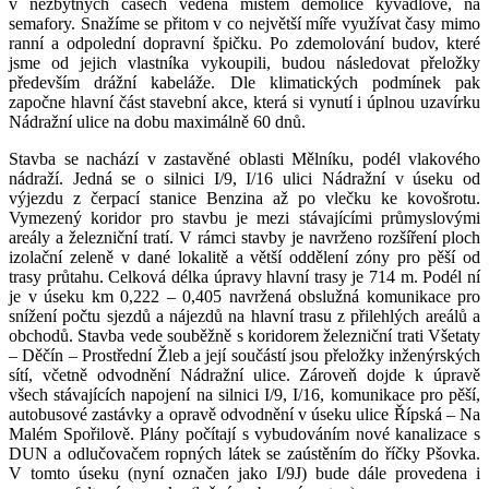
v nezbytných časech vedena místem demolice kyvadlově, na
semafory. Snažíme se přitom v co největší míře využívat časy mimo
ranní a odpolední dopravní špičku. Po zdemolování budov, které
jsme od jejich vlastníka vykoupili, budou následovat přeložky
především drážní kabeláže. Dle klimatických podmínek pak
započne hlavní část stavební akce, která si vynutí i úplnou uzavírku
Nádražní ulice na dobu maximálně 60 dnů.
Stavba se nachází v zastavěné oblasti Mělníku, podél vlakového
nádraží. Jedná se o silnici I/9, I/16 ulici Nádražní v úseku od
výjezdu z čerpací stanice Benzina až po vlečku ke kovošrotu.
Vymezený koridor pro stavbu je mezi stávajícími průmyslovými
areály a železniční tra­tí. V rámci stavby je navrženo rozšíření ploch
izolační zeleně v dané lokalitě a větší oddělení zóny pro pěší od
trasy průtahu. Celková délka úpravy hlavní trasy je 714 m. Podél ní
je v úseku km 0,222 – 0,405 navržená obslužná komunikace pro
snížení počtu sjezdů a nájezdů na hlavní trasu z přilehlých areálů a
obchodů. Stavba vede souběžně s koridorem železniční trati Všetaty
– Děčín – Pro­střední Žleb a její součástí jsou přeložky inženýrských
sítí, včetně od­vodnění Nádražní ulice. Zároveň dojde k úpravě
všech stávajících napojení na silnici I/9, I/16, komunikace pro pěší,
autobusové zastávky a opravě odvodnění v úseku ulice Řípská – Na
Malém Spořilově. Plány počítají s vybudováním nové kanalizace s
DUN a odlučovačem ropných látek se zaústěním do říčky Pšovka.
V tomto úseku (nyní označen jako I/9J) bude dále prove­dena i