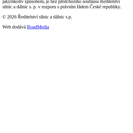
jakýmkoliv způsobem, je bez předchozího souhlasu Ředitelství
silnic a dálnic s. p. v rozporu s právním řádem České republiky.
©
2026
Ředitelství silnic a dálnic s.p.
Web dodává
RoadMedia