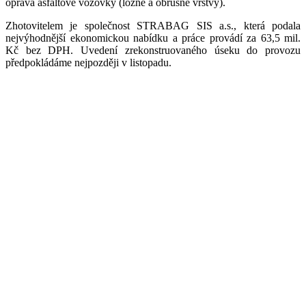
oprava asfaltové vozovky (ložné a obrusné vrstvy).
Zhotovitelem je společnost STRABAG SIS a.s., která podala
nejvýhodnější ekonomickou nabídku a práce provádí za 63,5 mil.
Kč bez DPH. Uvedení zrekonstruovaného úseku do provozu
předpokládáme nejpozději v listopadu.