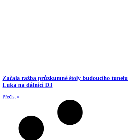
Začala ražba průzkumné štoly budoucího tunelu
Luka na dálnici D3
Přečíst »