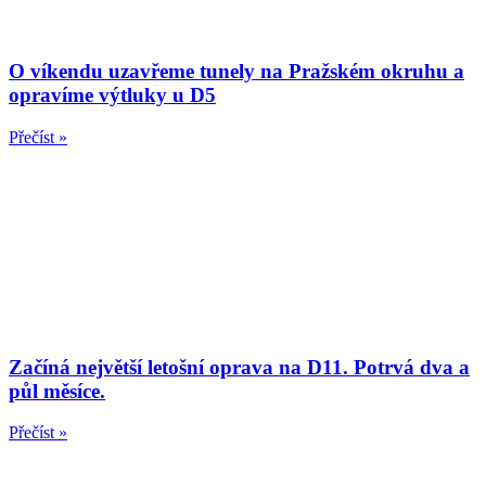
O víkendu uzavřeme tunely na Pražském okruhu a
opravíme výtluky u D5
Přečíst »
Začíná největší letošní oprava na D11. Potrvá dva a
půl měsíce.
Přečíst »