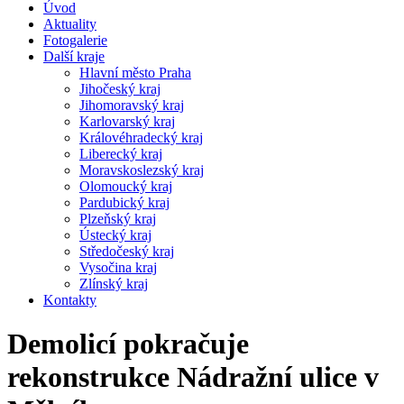
Úvod
Aktuality
Fotogalerie
Další kraje
Hlavní město Praha
Jihočeský kraj
Jihomoravský kraj
Karlovarský kraj
Královéhradecký kraj
Liberecký kraj
Moravskoslezský kraj
Olomoucký kraj
Pardubický kraj
Plzeňský kraj
Ústecký kraj
Středočeský kraj
Vysočina kraj
Zlínský kraj
Kontakty
Demolicí pokračuje
rekonstrukce Nádražní ulice v