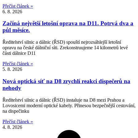
Přečíst článek »
6. 8. 2026
Začíná největší letošní oprava na D11. Potrvá dva a
půl měsíce.
Ředitelství silnic a dálnic (ŘSD) spouští nejrozsáhlejší letošní
opravu na české dálniční síti. Zrekonstruujeme 14 kilometrů levé
části dálnice D11
Přečíst článek »
5. 8. 2026
Nová optická síť na D8 zrychlí reakci dispečerů na
nehody
Ředitelství silnic a dálnic (ŘSD) instaluje na D8 mezi Prahou a
Lovosicemi moderní optické kabely. Přinesou bezpečnější cestování,
na dispečinku
Přečíst článek »
4. 8. 2026