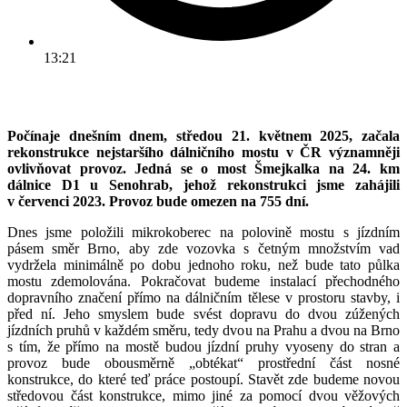
13:21
Počínaje dnešním dnem, středou 21. květnem 2025, začala
rekonstrukce nejstaršího dálničního mostu v ČR významněji
ovlivňovat provoz. Jedná se o most Šmejkalka na 24. km
dálnice D1 u Senohrab, jehož rekonstrukci jsme zahájili
v červenci 2023. Provoz bude omezen na 755 dní.
Dnes jsme položili mikrokoberec na polovině mostu s jízdním
pásem směr Brno, aby zde vozovka s četným množstvím vad
vydržela minimálně po dobu jednoho roku, než bude tato půlka
mostu zdemolována. Pokračovat budeme instalací přechodného
dopravního značení přímo na dálničním tělese v prostoru stavby, i
před ní. Jeho smyslem bude svést dopravu do dvou zúžených
jízdních pruhů v každém směru, tedy dvou na Prahu a dvou na Brno
s tím, že přímo na mostě budou jízdní pruhy vyoseny do stran a
provoz bude obousměrně „obtékat“ prostřední část nosné
konstrukce, do které teď práce postoupí. Stavět zde budeme novou
středovou část konstrukce, mimo jiné za pomocí dvou věžových