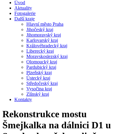
Úvod
Aktuality
Fotogalerie
Další kraje
Hlavní město Praha
Jihočeský kraj
Jihomoravský kraj
Karlovarský kraj
Královéhradecký kraj
Liberecký kraj
Moravskoslezský kraj
Olomoucký kraj
Pardubický kraj
Plzeňský kraj
Ústecký kraj
Středočeský kraj
Vysočina kraj
Zlínský kraj
Kontakty
Rekonstrukce mostu
Šmejkalka na dálnici D1 u