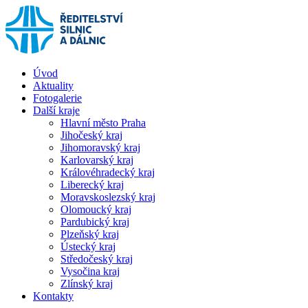
Úvod
Aktuality
Fotogalerie
Další kraje
Hlavní město Praha
Jihočeský kraj
Jihomoravský kraj
Karlovarský kraj
Královéhradecký kraj
Liberecký kraj
Moravskoslezský kraj
Olomoucký kraj
Pardubický kraj
Plzeňský kraj
Ústecký kraj
Středočeský kraj
Vysočina kraj
Zlínský kraj
Kontakty