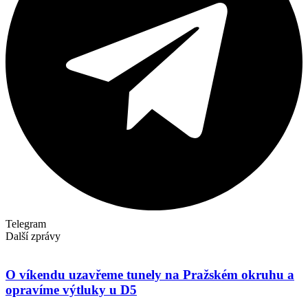
Telegram
Další zprávy
O víkendu uzavřeme tunely na Pražském okruhu a
opravíme výtluky u D5