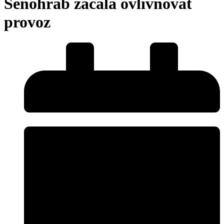
Senohrab začala ovlivňovat
provoz