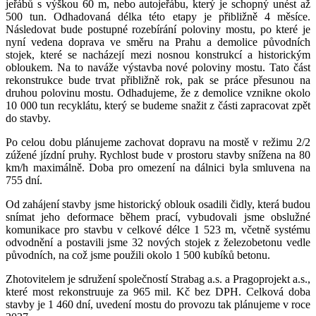
jeřábů s výškou 60 m, nebo autojeřábu, který je schopný unést až
500 tun. Odhadovaná délka této etapy je přibližně 4 měsíce.
Následovat bude postupné rozebírání poloviny mostu, po které je
nyní vedena doprava ve směru na Prahu a demolice původních
stojek, které se nacházejí mezi nosnou konstrukcí a historickým
obloukem. Na to naváže výstavba nové poloviny mostu. Tato část
rekonstrukce bude trvat přibližně rok, pak se práce přesunou na
druhou polovinu mostu. Odhadujeme, že z demolice vznikne okolo
10 000 tun recyklátu, který se budeme snažit z části zapracovat zpět
do stavby.
Po celou dobu plánujeme zachovat dopravu na mostě v režimu 2/2
zúžené jízdní pruhy. Rychlost bude v prostoru stavby snížena na 80
km/h maximálně. Doba pro omezení na dálnici byla smluvena na
755 dní.
Od zahájení stavby jsme historický oblouk osadili čidly, která budou
snímat jeho deformace během prací, vybudovali jsme obslužné
komunikace pro stavbu v celkové délce 1 523 m, včetně systému
odvodnění a postavili jsme 32 nových stojek z železobetonu vedle
původních, na což jsme použili okolo 1 500 kubíků betonu.
Zhotovitelem je sdružení společností Strabag a.s. a Pragoprojekt a.s.,
které most rekonstruuje za 965 mil. Kč bez DPH. Celková doba
stavby je 1 460 dní, uvedení mostu do provozu tak plánujeme v roce