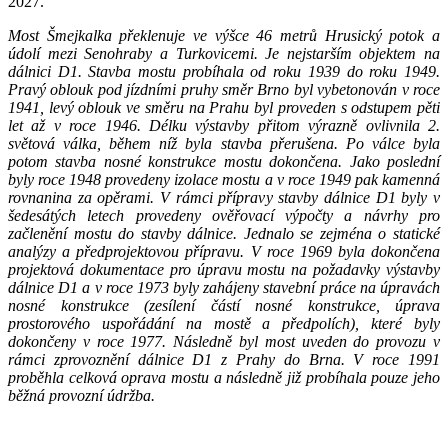
2027.
Most Šmejkalka překlenuje ve výšce 46 metrů Hrusický potok a
údolí mezi Senohraby a Turkovicemi. Je nejstarším objektem na
dálnici D1. Stavba mostu probíhala od roku 1939 do roku 1949.
Pravý oblouk pod jízdními pruhy směr Brno byl vybetonován v roce
1941, levý oblouk ve směru na Prahu byl proveden s odstupem pěti
let až v roce 1946. Délku výstavby přitom výrazně ovlivnila 2.
světová válka, během níž byla stavba přerušena. Po válce byla
potom stavba nosné konstrukce mostu dokončena. Jako poslední
byly roce 1948 provedeny izolace mostu a v roce 1949 pak kamenná
rovnanina za opěrami. V rámci přípravy stavby dálnice D1 byly v
šedesátých letech provedeny ověřovací výpočty a návrhy pro
začlenění mostu do stavby dálnice. Jednalo se zejména o statické
analýzy a předprojektovou přípravu. V roce 1969 byla dokončena
projektová dokumentace pro úpravu mostu na požadavky výstavby
dálnice D1 a v roce 1973 byly zahájeny stavební práce na úpravách
nosné konstrukce (zesílení částí nosné konstrukce, úprava
prostorového uspořádání na mostě a předpolích), které byly
dokončeny v roce 1977. Následně byl most uveden do provozu v
rámci zprovoznění dálnice D1 z Prahy do Brna. V roce 1991
proběhla celková oprava mostu a následně již probíhala pouze jeho
běžná provozní údržba.