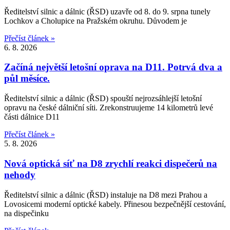
Ředitelství silnic a dálnic (ŘSD) uzavře od 8. do 9. srpna tunely
Lochkov a Cholupice na Pražském okruhu. Důvodem je
Přečíst článek »
6. 8. 2026
Začíná největší letošní oprava na D11. Potrvá dva a
půl měsíce.
Ředitelství silnic a dálnic (ŘSD) spouští nejrozsáhlejší letošní
opravu na české dálniční síti. Zrekonstruujeme 14 kilometrů levé
části dálnice D11
Přečíst článek »
5. 8. 2026
Nová optická síť na D8 zrychlí reakci dispečerů na
nehody
Ředitelství silnic a dálnic (ŘSD) instaluje na D8 mezi Prahou a
Lovosicemi moderní optické kabely. Přinesou bezpečnější cestování,
na dispečinku