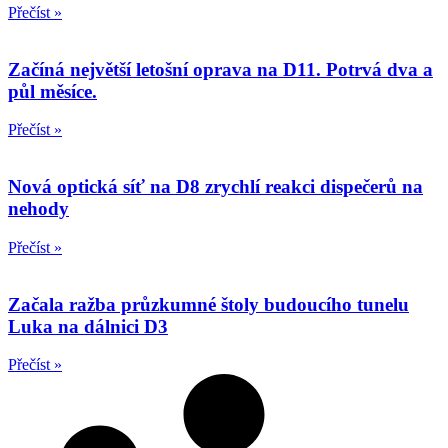
Přečíst »
Začíná největší letošní oprava na D11. Potrvá dva a
půl měsíce.
Přečíst »
Nová optická síť na D8 zrychlí reakci dispečerů na
nehody
Přečíst »
Začala ražba průzkumné štoly budoucího tunelu
Luka na dálnici D3
Přečíst »