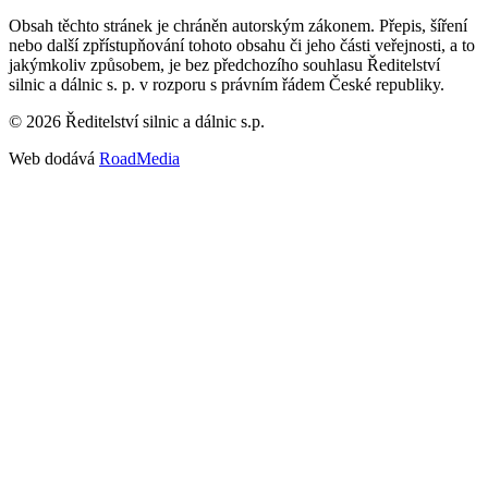
Obsah těchto stránek je chráněn autorským zákonem. Přepis, šíření
nebo další zpřístupňování tohoto obsahu či jeho části veřejnosti, a to
jakýmkoliv způsobem, je bez předchozího souhlasu Ředitelství
silnic a dálnic s. p. v rozporu s právním řádem České republiky.
©
2026
Ředitelství silnic a dálnic s.p.
Web dodává
RoadMedia