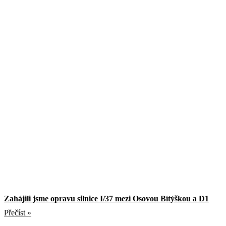
Zahájili jsme opravu silnice I/37 mezi Osovou Bítýškou a D1
Přečíst »