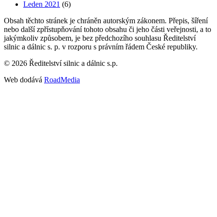
Leden 2021
(6)
Obsah těchto stránek je chráněn autorským zákonem. Přepis, šíření
nebo další zpřístupňování tohoto obsahu či jeho části veřejnosti, a to
jakýmkoliv způsobem, je bez předchozího souhlasu Ředitelství
silnic a dálnic s. p. v rozporu s právním řádem České republiky.
©
2026
Ředitelství silnic a dálnic s.p.
Web dodává
RoadMedia