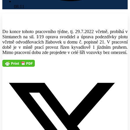
08:11
Do konce tohoto pracovního týdne, tj. 29.7.2022 včetně, probíhá v
Simtanech na sil. I/19 oprava svodidel a úprava podezdívky plotu
včetně odvodňovacích žlabovek u domu č. popisné 21. V pracovní
době je v místě prací provoz řízen kyvadlově 1 jízdním pruhem.
Mimo pracovní dobu zde projedete v celé šíři vozovky bez omezení.