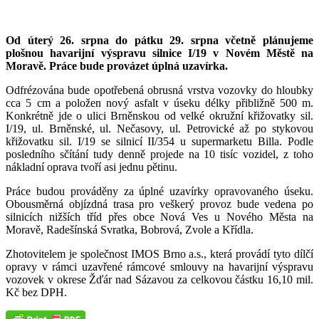
Od úterý 26. srpna do pátku 29. srpna včetně plánujeme
plošnou havarijní výspravu silnice I/19 v Novém Městě na
Moravě. Práce bude provázet úplná uzavírka.
Odfrézována bude opotřebená obrusná vrstva vozovky do hloubky
cca 5 cm a položen nový asfalt v úseku délky přibližně 500 m.
Konkrétně jde o ulici Brněnskou od velké okružní křižovatky sil.
I/19, ul. Brněnské, ul. Nečasovy, ul. Petrovické až po stykovou
křižovatku sil. I/19 se silnicí II/354 u supermarketu Billa. Podle
posledního sčítání tudy denně projede na 10 tisíc vozidel, z toho
nákladní oprava tvoří asi jednu pětinu.
Práce budou prováděny za úplné uzavírky opravovaného úseku.
Obousměrná objízdná trasa pro veškerý provoz bude vedena po
silnicích nižších tříd přes obce Nová Ves u Nového Města na
Moravě, Radešínská Svratka, Bobrová, Zvole a Křídla.
Zhotovitelem je společnost IMOS Brno a.s., která provádí tyto dílčí
opravy v rámci uzavřené rámcové smlouvy na havarijní výspravu
vozovek v okrese Žďár nad Sázavou za celkovou částku 16,10 mil.
Kč bez DPH.