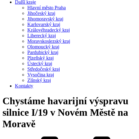
Další kraje
Hlavní město Praha
Jihočeský kraj
Jihomoravský kraj
Karlovarský kraj
Královéhradecký kraj
Liberecký kraj
Moravskoslezský kraj
Olomoucký kraj
Pardubický kraj
Plzeňský kraj
Ústecký kraj
Středočeský kraj
Vysočina kraj
Zlínský kraj
Kontakty
Chystáme havarijní výspravu
silnice I/19 v Novém Městě na
Moravě