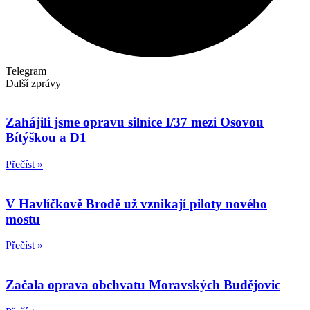
Telegram
Další zprávy
Zahájili jsme opravu silnice I/37 mezi Osovou
Bítýškou a D1
Přečíst »
V Havlíčkově Brodě už vznikají piloty nového
mostu
Přečíst »
Začala oprava obchvatu Moravských Budějovic