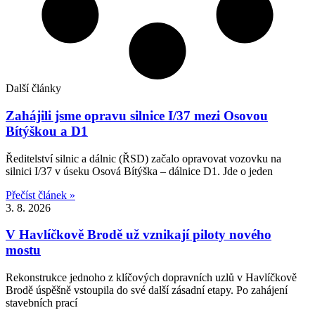
Další články
Zahájili jsme opravu silnice I/37 mezi Osovou
Bítýškou a D1
Ředitelství silnic a dálnic (ŘSD) začalo opravovat vozovku na
silnici I/37 v úseku Osová Bítýška – dálnice D1. Jde o jeden
Přečíst článek »
3. 8. 2026
V Havlíčkově Brodě už vznikají piloty nového
mostu
Rekonstrukce jednoho z klíčových dopravních uzlů v Havlíčkově
Brodě úspěšně vstoupila do své další zásadní etapy. Po zahájení
stavebních prací