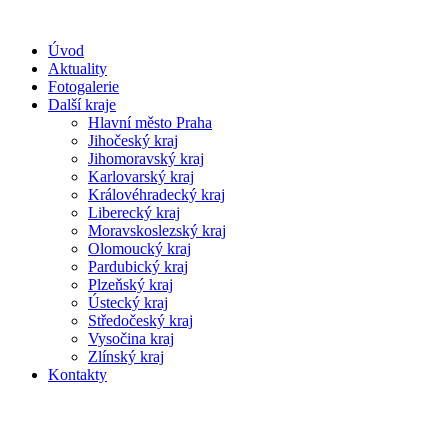
Úvod
Aktuality
Fotogalerie
Další kraje
Hlavní město Praha
Jihočeský kraj
Jihomoravský kraj
Karlovarský kraj
Královéhradecký kraj
Liberecký kraj
Moravskoslezský kraj
Olomoucký kraj
Pardubický kraj
Plzeňský kraj
Ústecký kraj
Středočeský kraj
Vysočina kraj
Zlínský kraj
Kontakty