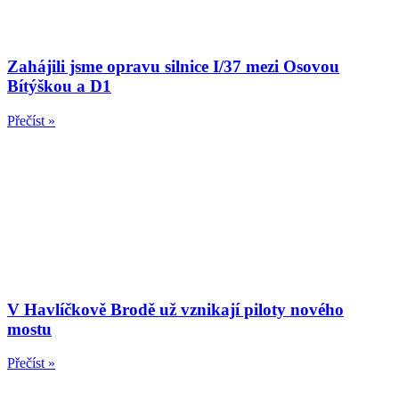
Zahájili jsme opravu silnice I/37 mezi Osovou
Bítýškou a D1
Přečíst »
V Havlíčkově Brodě už vznikají piloty nového
mostu
Přečíst »