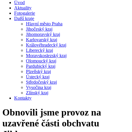
Úvod
Aktuality
Fotogalerie
Další kraje
Hlavní město Praha
Jihočeský kraj
Jihomoravský kraj
Karlovarský kraj
Královéhradecký kraj
Liberecký kraj
Moravskoslezský kraj
Olomoucký kraj
Pardubický kraj
Plzeňský kraj
Ústecký kraj
Středočeský kraj
Vysočina kraj
Zlínský kraj
Kontakty
Obnovili jsme provoz na
uzavřené části obchvatu