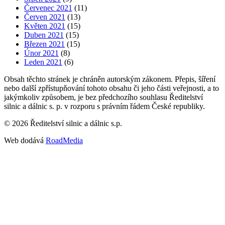
Červenec 2021
(11)
Červen 2021
(13)
Květen 2021
(15)
Duben 2021
(15)
Březen 2021
(15)
Únor 2021
(8)
Leden 2021
(6)
Obsah těchto stránek je chráněn autorským zákonem. Přepis, šíření
nebo další zpřístupňování tohoto obsahu či jeho části veřejnosti, a to
jakýmkoliv způsobem, je bez předchozího souhlasu Ředitelství
silnic a dálnic s. p. v rozporu s právním řádem České republiky.
©
2026
Ředitelství silnic a dálnic s.p.
Web dodává
RoadMedia