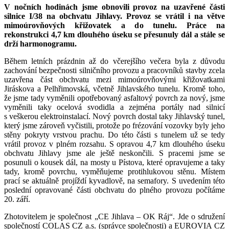
V nočních hodinách jsme obnovili provoz na uzavřené části
silnice I/38 na obchvatu Jihlavy. Provoz se vrátil i na větve
mimoúrovňových křižovatek a do tunelu. Práce na
rekonstrukci 4,7 km dlouhého úseku se přesunuly dál a stále se
drží harmonogramu.
Během letních prázdnin až do včerejšího večera byla z důvodu
zachování bezpečnosti silničního provozu a pracovníků stavby zcela
uzavřena část obchvatu mezi mimoúrovňovými křižovatkami
Jiráskova a Pelhřimovská, včetně Jihlavského tunelu. Kromě toho,
že jsme tady vyměnili opotřebovaný asfaltový povrch za nový, jsme
vyměnili taky ocelová svodidla a zejména portály nad silnicí
s veškerou elektroinstalací. Nový povrch dostal taky Jihlavský tunel,
který jsme zároveň vyčistili, protože po frézování vozovky byly jeho
stěny pokryty vrstvou prachu. Do této části s tunelem už se tedy
vrátil provoz v plném rozsahu. S opravou 4,7 km dlouhého úseku
obchvatu Jihlavy jsme ale ještě neskončili. S pracemi jsme se
posunuli o kousek dál, na mosty u Pístova, které opravujeme a taky
tady, kromě povrchu, vyměňujeme protihlukovou stěnu. Místem
prací se aktuálně projíždí kyvadlově, na semafory. S uvedením této
poslední opravované části obchvatu do plného provozu počítáme
20. září.
Zhotovitelem je společnost „CE Jihlava – OK Ráj“. Jde o sdružení
společností COLAS CZ a.s. (správce společnosti) a EUROVIA CZ