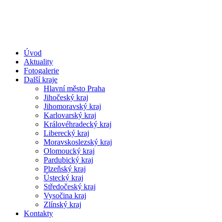
Úvod
Aktuality
Fotogalerie
Další kraje
Hlavní město Praha
Jihočeský kraj
Jihomoravský kraj
Karlovarský kraj
Královéhradecký kraj
Liberecký kraj
Moravskoslezský kraj
Olomoucký kraj
Pardubický kraj
Plzeňský kraj
Ústecký kraj
Středočeský kraj
Vysočina kraj
Zlínský kraj
Kontakty