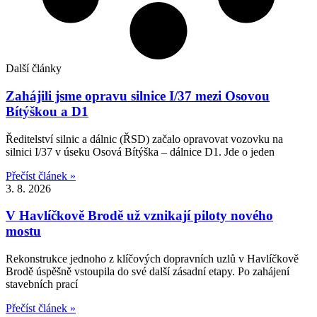
Další články
Zahájili jsme opravu silnice I/37 mezi Osovou
Bítýškou a D1
Ředitelství silnic a dálnic (ŘSD) začalo opravovat vozovku na
silnici I/37 v úseku Osová Bítýška – dálnice D1. Jde o jeden
Přečíst článek »
3. 8. 2026
V Havlíčkově Brodě už vznikají piloty nového
mostu
Rekonstrukce jednoho z klíčových dopravních uzlů v Havlíčkově
Brodě úspěšně vstoupila do své další zásadní etapy. Po zahájení
stavebních prací
Přečíst článek »