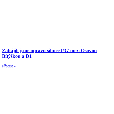
Zahájili jsme opravu silnice I/37 mezi Osovou
Bítýškou a D1
Přečíst »