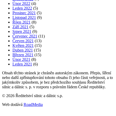
Únor 2022
(4)
Leden 2022
(5)
Prosinec 2021
(5)
Listopad 2021
(9)
Říjen 2021
(8)
Září 2021
(5)
Srpen 2021
(9)
Červenec 2021
(11)
Červen 2021
(13)
Květen 2021
(15)
Duben 2021
(15)
Březen 2021
(15)
Únor 2021
(8)
Leden 2021
(6)
Obsah těchto stránek je chráněn autorským zákonem. Přepis, šíření
nebo další zpřístupňování tohoto obsahu či jeho části veřejnosti, a to
jakýmkoliv způsobem, je bez předchozího souhlasu Ředitelství
silnic a dálnic s. p. v rozporu s právním řádem České republiky.
©
2026
Ředitelství silnic a dálnic s.p.
Web dodává
RoadMedia