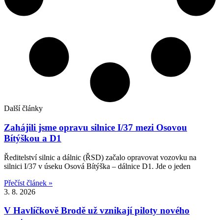
Další články
Zahájili jsme opravu silnice I/37 mezi Osovou
Bítýškou a D1
Ředitelství silnic a dálnic (ŘSD) začalo opravovat vozovku na
silnici I/37 v úseku Osová Bítýška – dálnice D1. Jde o jeden
Přečíst článek »
3. 8. 2026
V Havlíčkově Brodě už vznikají piloty nového