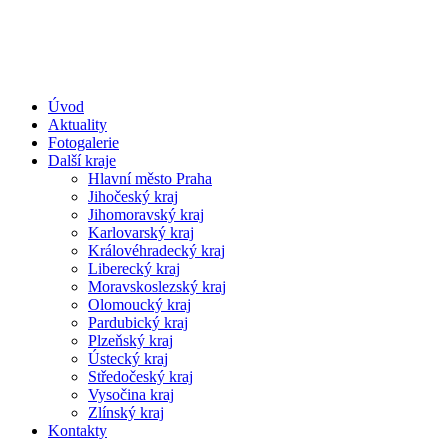
Úvod
Aktuality
Fotogalerie
Další kraje
Hlavní město Praha
Jihočeský kraj
Jihomoravský kraj
Karlovarský kraj
Královéhradecký kraj
Liberecký kraj
Moravskoslezský kraj
Olomoucký kraj
Pardubický kraj
Plzeňský kraj
Ústecký kraj
Středočeský kraj
Vysočina kraj
Zlínský kraj
Kontakty