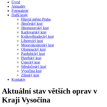
Úvod
Aktuality
Fotogalerie
Další kraje
Hlavní město Praha
Jihočeský kraj
Jihomoravský kraj
Karlovarský kraj
Královéhradecký kraj
Liberecký kraj
Moravskoslezský kraj
Olomoucký kraj
Pardubický kraj
Plzeňský kraj
Ústecký kraj
Středočeský kraj
Vysočina kraj
Zlínský kraj
Kontakty
Aktuální stav větších oprav v
Kraji Vysočina