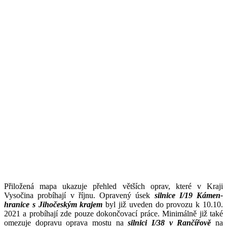
Přiložená mapa ukazuje přehled větších oprav, které v Kraji
Vysočina probíhají v říjnu. Opravený úsek
silnice I/19 Kámen-
hranice s Jihočeským krajem
byl již uveden do provozu k 10.10.
2021 a probíhají zde pouze dokončovací práce. Minimálně již také
omezuje dopravu oprava mostu na
silnici I/38 v Rančířově
na