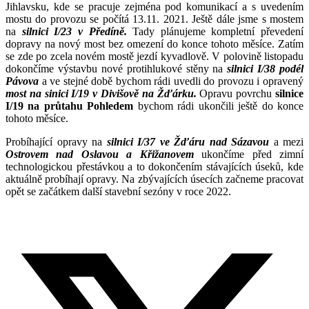
Jihlavsku, kde se pracuje zejména pod komunikací a s uvedením
mostu do provozu se počítá 13.11. 2021. Ještě dále jsme s mostem
na
silnici I/23 v Předíně.
Tady plánujeme kompletní převedení
dopravy na nový most bez omezení do konce tohoto měsíce. Zatím
se zde po zcela novém mostě jezdí kyvadlově. V polovině listopadu
dokončíme výstavbu nové protihlukové stěny na
silnici I/38 podél
Pávova
a ve stejné době bychom rádi uvedli do provozu i opravený
most na sinici I/19 v Divišově na Žďárku.
Opravu povrchu
silnice
I/19 na průtahu Pohledem
bychom rádi ukončili ještě do konce
tohoto měsíce.
Probíhající opravy na
silnici I/37 ve Žďáru nad Sázavou
a mezi
Ostrovem nad Oslavou a Křižanovem
ukončíme před zimní
technologickou přestávkou a to dokončením stávajících úseků, kde
aktuálně probíhají opravy. Na zbývajících úsecích začneme pracovat
opět se začátkem další stavební sezóny v roce 2022.